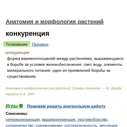
Анатомия и морфология растений
конкуренция
Толкование
Перевод
конкуренция
форма взаимоотношений между растениями, выражающаяся
в борьбе за условия жизнеобеспечения: свет, воду, элементы
минерального питания; одно из проявлений борьбы за
существование.
Анатомия и морфология высших растений. Словарь терминов. — М.: Дрофа
.
Коровкин О.А.
.
2007
.
Игры ⚽
Поможем решить контрольную работу
Синонимы
:
гиперконкуренция
,
квазиконкуренция
,
противоборство
,
соперничество
,
соревнование
,
состязательность
,
эмуляция